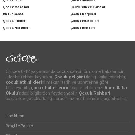
Çocuk Bilim
Çocuk Şarkıları
Çocuk Masalları
Belirli Gün ve Haftalar
Kültür Sanat
Çocuk Dergileri
Çocuk Filmleri
Çocuk Etkinlikleri
Çocuk Haberleri
Çocuk Rehberi
Cicicee 0-12 yaş arasında çocuk sahibi tüm anne babalar için
lider bir rehber kaynaktır.
Çocuk gelişimi
ile ilgili bilgi edinebilir,
çocuk etkinlikleri
ni mekan, tarih ve ücretlerine göre
filtreleyebilir,
çocuk haberlerini
takip edebilirsiniz.
Anne Baba
Okulu
’ndaki bilgilerden faydalanabilir,
Çocuk Rehberi
sayesinde çocuklarla ilgili aradığınız her hizmete ulaşabilirsiniz.
Fındıkkıran
Bekçi İle Postacı