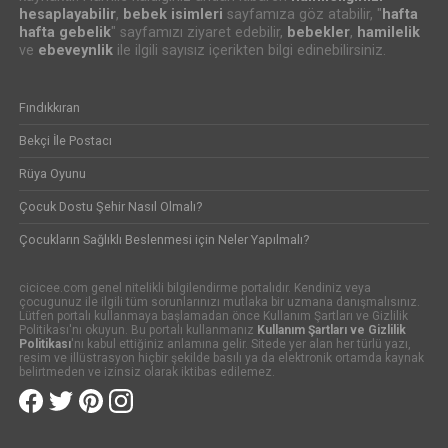
hesaplayabilir
,
bebek isimleri
sayfamıza göz atabilir, "
hafta
hafta gebelik
" sayfamızı ziyaret edebilir,
bebekler
,
hamilelik
ve
ebeveynlik
ile ilgili sayısız içerikten bilgi edinebilirsiniz.
Fındıkkıran
Bekçi İle Postacı
Rüya Oyunu
Çocuk Dostu Şehir Nasıl Olmalı?
Çocukların Sağlıklı Beslenmesi için Neler Yapılmalı?
cicicee.com genel nitelikli bilgilendirme portalıdır. Kendiniz veya
çocugunuz ile ilgili tüm sorunlarınızı mutlaka bir uzmana danışmalısınız.
Lütfen portalı kullanmaya başlamadan önce Kullanım Şartları ve Gizlilik
Politikası'nı okuyun. Bu portalı kullanmanız
Kullanım Şartları ve Gizlilik
Politikası
'nı kabul ettiğiniz anlamına gelir. Sitede yer alan her türlü yazı,
resim ve illüstrasyon hiçbir şekilde basılı ya da elektronik ortamda kaynak
belirtmeden ve izinsiz olarak iktibas edilemez.