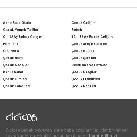
Anne Baba Okulu
Çocuk Gelişimi
Çocuk Yemek Tarifleri
Bebek
0 – 12 Ay Bebek Gelişimi
12 – 36 Ay Bebek Gelişimi
Hamilelik
Çocuklar için Cicicee
CiciPedia
Çocuk Kulübü
Çocuk Bilim
Çocuk Şarkıları
Çocuk Masalları
Belirli Gün ve Haftalar
Kültür Sanat
Çocuk Dergileri
Çocuk Filmleri
Çocuk Etkinlikleri
Çocuk Haberleri
Çocuk Rehberi
Cicicee bebek bekleyen anne baba adayları için lider bir rehber
kaynaktır. Hamile kaldığınız andan itibaren
hamileliğinizi