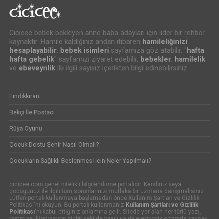
Cicicee bebek bekleyen anne baba adayları için lider bir rehber
kaynaktır. Hamile kaldığınız andan itibaren
hamileliğinizi
hesaplayabilir
,
bebek isimleri
sayfamıza göz atabilir, "
hafta
hafta gebelik
" sayfamızı ziyaret edebilir,
bebekler
,
hamilelik
ve
ebeveynlik
ile ilgili sayısız içerikten bilgi edinebilirsiniz.
Fındıkkıran
Bekçi İle Postacı
Rüya Oyunu
Çocuk Dostu Şehir Nasıl Olmalı?
Çocukların Sağlıklı Beslenmesi için Neler Yapılmalı?
cicicee.com genel nitelikli bilgilendirme portalıdır. Kendiniz veya
çocugunuz ile ilgili tüm sorunlarınızı mutlaka bir uzmana danışmalısınız.
Lütfen portalı kullanmaya başlamadan önce Kullanım Şartları ve Gizlilik
Politikası'nı okuyun. Bu portalı kullanmanız
Kullanım Şartları ve Gizlilik
Politikası
'nı kabul ettiğiniz anlamına gelir. Sitede yer alan her türlü yazı,
resim ve illüstrasyon hiçbir şekilde basılı ya da elektronik ortamda kaynak