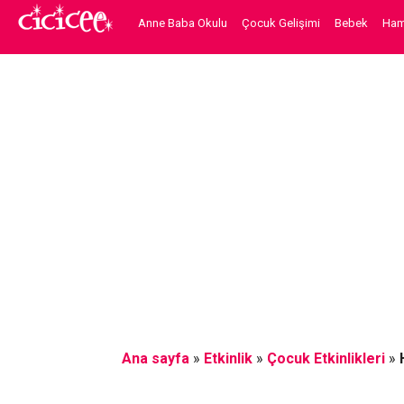
Anne Baba Okulu
Çocuk Gelişimi
Bebek
Hami
Ana sayfa
»
Etkinlik
»
Çocuk Etkinlikleri
»