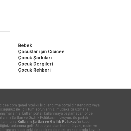
Bebek
Çocuklar için Cicicee
Çocuk Şarkıları
Çocuk Dergileri
Çocuk Rehberi
cicee.com genel nitelikli bilgilendirme portalıdır. Kendiniz veya
cugunuz ile ilgili tüm sorunlarınızı mutlaka bir uzmana
anışmalısınız. Lütfen portalı kullanmaya başlamadan önce
llanım Şartları ve Gizlilik Politikası'nı okuyun. Bu portalı
ullanmanız
Kullanım Şartları ve Gizlilik Politikası
'nı kabul
tiğiniz anlamına gelir. Sitede yer alan her türlü yazı, resim ve
lüstrasyon hiçbir şekilde basılı ya da elektronik ortamda kaynak