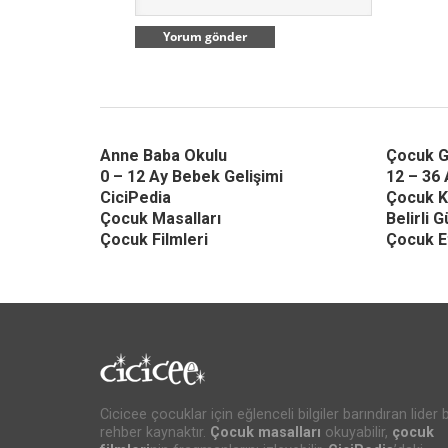
Anne Baba Okulu
Çocuk G
0 – 12 Ay Bebek Gelişimi
12 – 36 
CiciPedia
Çocuk K
Çocuk Masalları
Belirli 
Çocuk Filmleri
Çocuk Et
Cicicee çocuklar için eğlenceli bilgiler barındıran lider b
rehber kaynaktır.
Çocuk masalları
okuyabilir,
çocuk