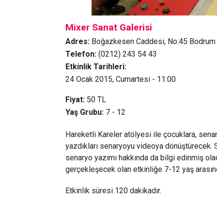
Mixer Sanat Galerisi
Adres:
Boğazkesen Caddesi, No:45 Bodrum 
Telefon:
(0212) 243 54 43
Etkinlik Tarihleri:
24 Ocak 2015, Cumartesi - 11:00
Fiyat:
50
TL
Yaş Grubu:
7 - 12
Hareketli Kareler atölyesi ile çocuklara, sena
yazdıkları senaryoyu videoya dönüştürecek. S
senaryo yazımı hakkında da bilgi edinmiş olac
gerçekleşecek olan etkinliğe 7-12 yaş arasınd
Etkinlik süresi 120 dakikadır.