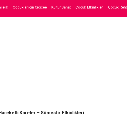
lelik
Çocuklar için Cicicee
Kültür Sanat
Çocuk Etkinlikleri
Çocuk Rehb
Hareketli Kareler – Sömestir Etkinlikleri