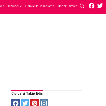
eri
CiciceeTV
Hamilelik Hesaplama
Bebek İsimleri
Cicice’yi Takip Edin