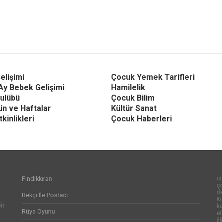
elişimi
Çocuk Yemek Tarifleri
Ay Bebek Gelişimi
Hamilelik
ulübü
Çocuk Bilim
Gün ve Haftalar
Kültür Sanat
kinlikleri
Çocuk Haberleri
Fındıkkıran
ci
ço
d
Bekçi İle Postacı
Ku
ir
k
Rüya Oyunu
et
il