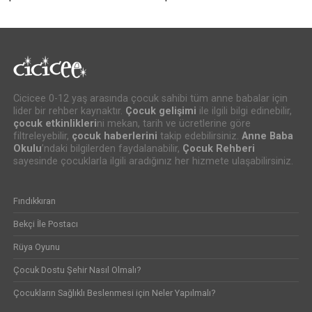
Cicicee 0-12 yaş arasında çocuk sahibi tüm anne babalar için
lider bir rehber kaynaktır.
Çocuk gelişimi
ile ilgili bilgi edinebilir,
çocuk etkinlikleri
ni mekan, tarih ve ücretlerine göre
filtreleyebilir,
çocuk haberlerini
takip edebilirsiniz.
Anne Baba
Okulu
’ndaki bilgilerden faydalanabilir,
Çocuk Rehberi
sayesinde çocuklarla ilgili aradığınız her hizmete ulaşabilirsiniz.
Fındıkkıran
Bekçi İle Postacı
Rüya Oyunu
Çocuk Dostu Şehir Nasıl Olmalı?
Çocukların Sağlıklı Beslenmesi için Neler Yapılmalı?