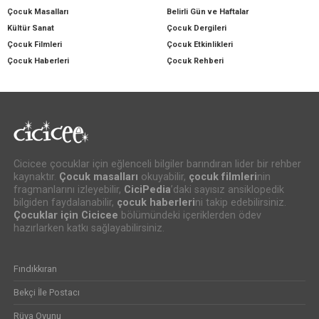
Çocuk Masalları
Belirli Gün ve Haftalar
Kültür Sanat
Çocuk Dergileri
Çocuk Filmleri
Çocuk Etkinlikleri
Çocuk Haberleri
Çocuk Rehberi
Cicicee çocuklar için eğlenceli bilgiler barındıran lider bir rehber
kaynaktır.
Çocuk masalları
okuyabilir,
çocuk filmleri
nin
fragmanlarını izleyebilir,
CiciPedia
’daki sayısız ansiklopedik
bilgiden faydalanabilir,
çocuk haberleri
ni takip edebilirsiniz.
Çocuklar için Cicicee
bölümündeki içeriklerden ödev
hazırlarken katkı sağlayabilirsiniz.
Fındıkkıran
Bekçi İle Postacı
Rüya Oyunu