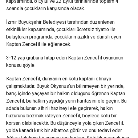
kapsamında, 8 Eylül ve 22 Eylül tarihlerinde toplam 4
seansla çocukların karşısında olacak.
İzmir Büyükşehir Belediyesi tarafından düzenlenen
etkinlikler kapsamında, çocukları ücretsiz tiyatro ile
buluşturan programda, çocuklar müzikli ve danslı oyun
Kaptan Zencefil ile eğlenecek.
3-12 yaş grubuna hitap eden Kaptan Zencefil oyununun
konusu şöyle:
Kaptan Zencefil, dünyanın en kötü kaptanı olmaya
çalışmaktadır. Büyük Okyanus’un bilinmeyen bir yerinde,
barış içinde yaşayan bir halkın olduğunu öğrenen Kaptan
Zencefil, bu halkın yaşadığı yerin haritasını ele geçirir. Bu
adada bulunan sihirli hazineyi ele geçirerek, halkın
huzurunu bozmak isteyen Zencefil, böylece kötü bir
korsan olabilecektir. Bu düşünceyle yola çıkan Zencefil,
yolda kanadı kırık bir albatros görür ve onu tedavi eder.
Ağlara takılmış bir yunusu ise kurtarır. Kötülük yapmak için