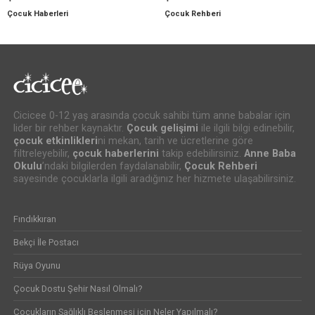
Çocuk Haberleri
Çocuk Rehberi
Cicicee 0-12 yaş arasında çocuk sahibi tüm anne babalar için
lider bir rehber kaynaktır.
Çocuk gelişimi
ile ilgili bilgi edinebilir,
çocuk etkinlikleri
ni mekan, tarih ve ücretlerine göre
filtreleyebilir,
çocuk haberlerini
takip edebilirsiniz.
Anne Baba
Okulu
’ndaki bilgilerden faydalanabilir,
Çocuk Rehberi
sayesinde çocuklarla ilgili aradığınız her hizmete ulaşabilirsiniz.
Fındıkkıran
Bekçi İle Postacı
Rüya Oyunu
Çocuk Dostu Şehir Nasıl Olmalı?
Çocukların Sağlıklı Beslenmesi için Neler Yapılmalı?