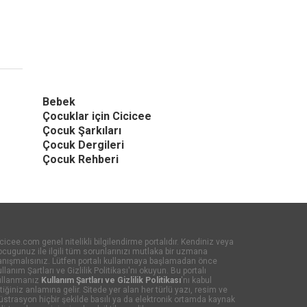
Bebek
Çocuklar için Cicicee
Çocuk Şarkıları
Çocuk Dergileri
Çocuk Rehberi
cicee.com genel nitelikli bilgilendirme portalıdır. Kendiniz veya
cugunuz ile ilgili tüm sorunlarınızı mutlaka bir uzmana
anışmalısınız. Lütfen portalı kullanmaya başlamadan önce
llanım Şartları ve Gizlilik Politikası'nı okuyun. Bu portalı
ullanmanız
Kullanım Şartları ve Gizlilik Politikası
'nı kabul
tiğiniz anlamına gelir. Sitede yer alan her türlü yazı, resim ve
lüstrasyon hiçbir şekilde basılı ya da elektronik ortamda kaynak