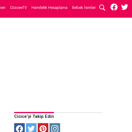
eri
CiciceeTV
Hamilelik Hesaplama
Bebek İsimleri
Cicice’yi Takip Edin