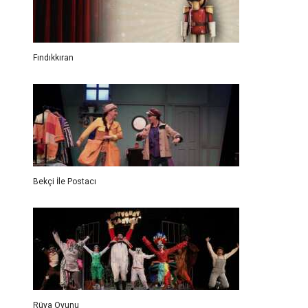
Fındıkkıran
Bekçi İle Postacı
Rüya Oyunu