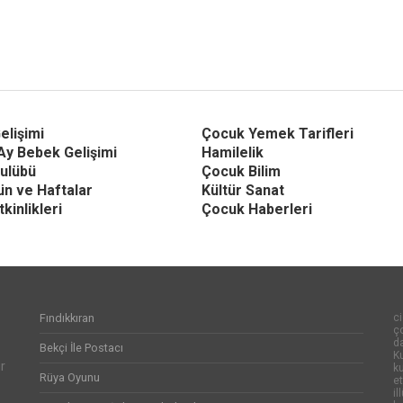
elişimi
Çocuk Yemek Tarifleri
Ay Bebek Gelişimi
Hamilelik
ulübü
Çocuk Bilim
Gün ve Haftalar
Kültür Sanat
kinlikleri
Çocuk Haberleri
Fındıkkıran
ci
ço
d
Bekçi İle Postacı
Ku
r
k
Rüya Oyunu
et
il