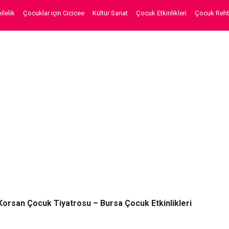
lelik
Çocuklar için Cicicee
Kültür Sanat
Çocuk Etkinlikleri
Çocuk Rehb
Korsan Çocuk Tiyatrosu – Bursa Çocuk Etkinlikleri