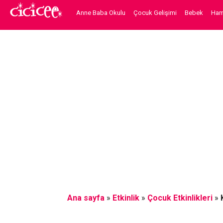
Anne Baba Okulu
Çocuk Gelişimi
Bebek
Hami
Ana sayfa
»
Etkinlik
»
Çocuk Etkinlikleri
»