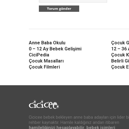
Anne Baba Okulu
Çocuk G
0 – 12 Ay Bebek Gelişimi
12 – 36 
CiciPedia
Çocuk K
Çocuk Masalları
Belirli 
Çocuk Filmleri
Çocuk Et
Cicicee bebek bekleyen anne baba adayları için lider bi
rehber kaynaktır. Hamile kaldığınız andan itibaren
hamileliğinizi hesaplayabilir
,
bebek isimleri