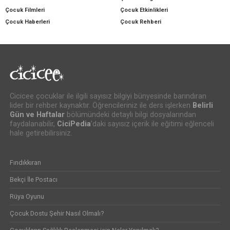
Çocuk Filmleri
Çocuk Etkinlikleri
Çocuk Haberleri
Çocuk Rehberi
Cicicee çocuklar ile ilgili sayısız bilgiyi bünyesinde barındıran
lider bir rehber kaynaktır. Öğrencileriniz ile ders işlerken
Belirli
Gün ve Haftalar
bölümündeki detaylı bilgi dosyalarından
faydalanabilir,
CiciPedia
’daki sayısız içerik ile eğitimi eğlenceli
hale getirebilirsiniz.
Fındıkkıran
Bekçi İle Postacı
Rüya Oyunu
Çocuk Dostu Şehir Nasıl Olmalı?