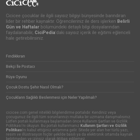
Cicicee çocuklar ile ilgili sayısız bilgiyi bünyesinde barındıran
lider bir rehber kaynaktır. Öğrencileriniz ile ders işlerken
Belirli
Gün ve Haftalar
bölümündeki detaylı bilgi dosyalarından
faydalanabilir,
CiciPedia
’daki sayısız içerik ile eğitimi eğlenceli
hale getirebilirsiniz.
Fındıkkıran
Bekçi İle Postacı
Rüya Oyunu
Çocuk Dostu Şehir Nasıl Olmalı?
Çocukların Sağlıklı Beslenmesi için Neler Yapılmalı?
cicicee.com genel nitelikli bilgilendirme portalıdır. Kendiniz veya
çocugunuz ile ilgili tüm sorunlarınızı mutlaka bir uzmana danışmalısınız.
Lütfen portalı kullanmaya başlamadan önce Kullanım Şartları ve Gizlilik
Politikası'nı okuyun. Bu portalı kullanmanız
Kullanım Şartları ve Gizlilik
Politikası
'nı kabul ettiğiniz anlamına gelir. Sitede yer alan her türlü yazı,
resim ve illüstrasyon hiçbir şekilde basılı ya da elektronik ortamda kaynak
belirtmeden ve izinsiz olarak iktibas edilemez.