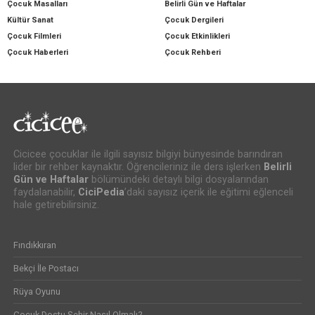
Çocuk Masalları
Belirli Gün ve Haftalar
Kültür Sanat
Çocuk Dergileri
Çocuk Filmleri
Çocuk Etkinlikleri
Çocuk Haberleri
Çocuk Rehberi
Cicicee çocuklar ile ilgili sayısız bilgiyi bünyesinde barındıran
lider bir rehber kaynaktır. Öğrencileriniz ile ders işlerken
Belirli
Gün ve Haftalar
bölümündeki detaylı bilgi dosyalarından
faydalanabilir,
CiciPedia
’daki sayısız içerik ile eğitimi eğlenceli
hale getirebilirsiniz.
Fındıkkıran
Bekçi İle Postacı
Rüya Oyunu
Çocuk Dostu Şehir Nasıl Olmalı?