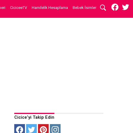
eri
CiciceeTV
Hamilelik Hesaplama
Bebek İsimleri
Cicice’yi Takip Edin