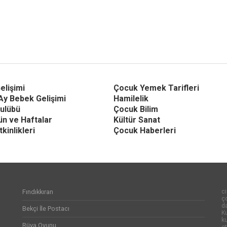
elişimi
Çocuk Yemek Tarifleri
Ay Bebek Gelişimi
Hamilelik
ulübü
Çocuk Bilim
Gün ve Haftalar
Kültür Sanat
kinlikleri
Çocuk Haberleri
Fındıkkıran
ci
ço
d
Bekçi İle Postacı
Ku
k
Rüya Oyunu
et