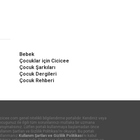
Bebek
Çocuklar için Cicicee
Çocuk Şarkıları
Çocuk Dergileri
Çocuk Rehberi
cicee.com genel nitelikli bilgilendirme portalıdır. Kendiniz veya
cugunuz ile ilgili tüm sorunlarınızı mutlaka bir uzmana
anışmalısınız. Lütfen portalı kullanmaya başlamadan önce
llanım Şartları ve Gizlilik Politikası'nı okuyun. Bu portalı
ullanmanız
Kullanım Şartları ve Gizlilik Politikası
'nı kabul
tiğiniz anlamına gelir. Sitede yer alan her türlü yazı, resim ve