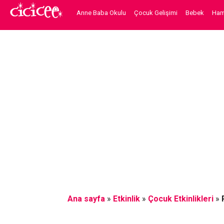
Anne Baba Okulu
Çocuk Gelişimi
Bebek
Hami
Ana sayfa
»
Etkinlik
»
Çocuk Etkinlikleri
»