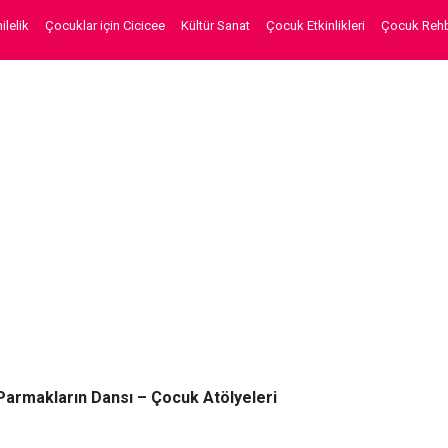
lelik
Çocuklar için Cicicee
Kültür Sanat
Çocuk Etkinlikleri
Çocuk Rehb
Parmakların Dansı – Çocuk Atölyeleri