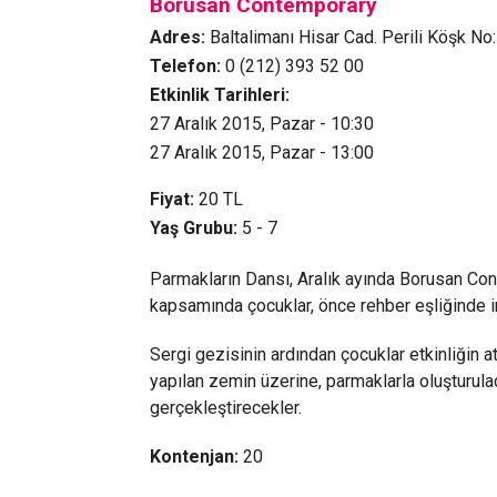
Borusan Contemporary
Adres:
Baltalimanı Hisar Cad. Perili Köşk No
Telefon:
0 (212) 393 52 00
Etkinlik Tarihleri:
27 Aralık 2015, Pazar - 10:30
27 Aralık 2015, Pazar - 13:00
Fiyat:
20
TL
Yaş Grubu:
5 - 7
Parmakların Dansı, Aralık ayında Borusan Cont
kapsamında çocuklar, önce rehber eşliğinde int
Sergi gezisinin ardından çocuklar etkinliğin a
yapılan zemin üzerine, parmaklarla oluşturul
gerçekleştirecekler.
Kontenjan:
20