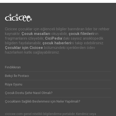
Cicicee çocuklar için eğlenceli bilgiler barındıran lider bir rehber
kaynaktır.
Çocuk masalları
okuyabilir,
çocuk filmleri
nin
fragmanlarını izleyebilir,
CiciPedia
’daki sayısız ansiklopedik
bilgiden faydalanabilir,
çocuk haberleri
ni takip edebilirsiniz.
Çocuklar için Cicicee
bölümündeki içeriklerden ödev
hazırlarken katkı sağlayabilirsiniz.
Fındıkkıran
Bekçi İle Postacı
Rüya Oyunu
Çocuk Dostu Şehir Nasıl Olmalı?
Çocukların Sağlıklı Beslenmesi için Neler Yapılmalı?
cicicee.com genel nitelikli bilgilendirme portalıdır. Kendiniz veya