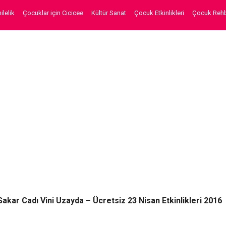
lelik
Çocuklar için Cicicee
Kültür Sanat
Çocuk Etkinlikleri
Çocuk Rehb
Sakar Cadı Vini Uzayda – Ücretsiz 23 Nisan Etkinlikleri 2016