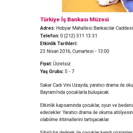
Türkiye İş Bankası Müzesi
Adres:
Hobyar Mahallesi Bankacılar Caddesi
Telefon:
0 (212) 511 13 31
Etkinlik Tarihleri:
23 Nisan 2016, Cumartesi - 13:00
Fiyat:
Ücretsiz
Yaş Grubu:
5 - 7
Sakar Cadı Vini Uzayda, yaratıcı drama ile o
Bayramı’nda çocuklarla buluşacak.
Etkinlik kapsamında çocuklar, oyun ve beden
edecekler. Yaratıcı drama ile okuma atölyesind
olabilme ihtimallerini tartışacaklar.
Sihirli bir değnek ile çocuklar kendi çözümler