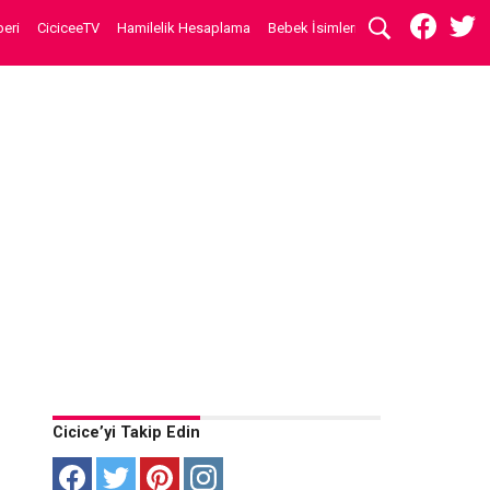
eri
CiciceeTV
Hamilelik Hesaplama
Bebek İsimleri
Cicice’yi Takip Edin