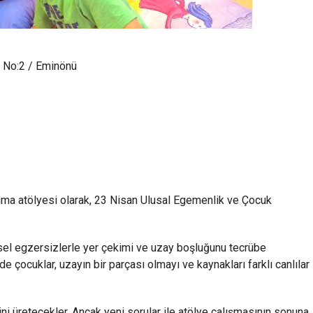
 No:2 / Eminönü
kuma atölyesi olarak, 23 Nisan Ulusal Egemenlik ve Çocuk
sel egzersizlerle yer çekimi ve uzay boşluğunu tecrübe
e çocuklar, uzayın bir parçası olmayı ve kaynakları farklı canlılar
ini üretecekler. Ancak yeni sorular ile atölye çalışmasının sonuna