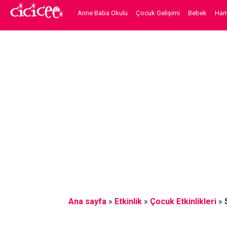
Anne Baba Okulu
Çocuk Gelişimi
Bebek
Hami
Ana sayfa
»
Etkinlik
»
Çocuk Etkinlikleri
»