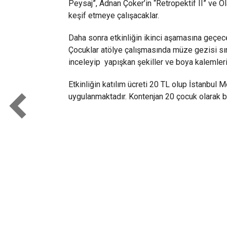
Peysaj”, Adnan Çoker’in “Retropektif II” ve Ol
keşif etmeye çalışacaklar.
Daha sonra etkinliğin ikinci aşamasına geçece
Çocuklar atölye çalışmasında müze gezisi sıras
inceleyip yapışkan şekiller ve boya kalemleriy
Etkinliğin katılım ücreti 20 TL olup İstanbul 
uygulanmaktadır. Kontenjan 20 çocuk olarak be