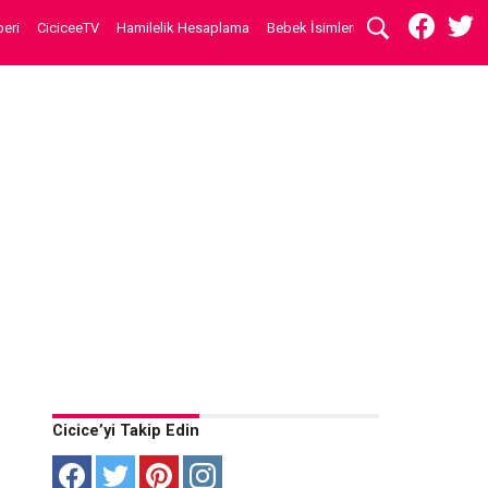
eri
CiciceeTV
Hamilelik Hesaplama
Bebek İsimleri
Cicice’yi Takip Edin