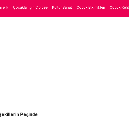
lelik
Çocuklar için Cicicee
Kültür Sanat
Çocuk Etkinlikleri
Çocuk Rehb
Şekillerin Peşinde