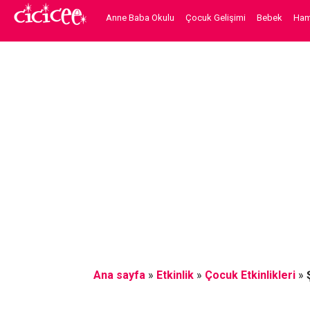
Anne Baba Okulu
Çocuk Gelişimi
Bebek
Hami
Ana sayfa
»
Etkinlik
»
Çocuk Etkinlikleri
»