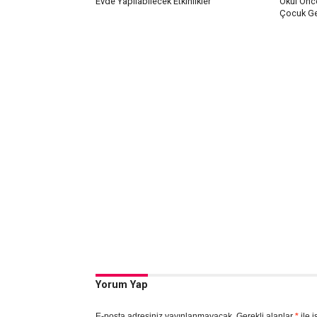
Evde Yapılabilecek Etkinlikler
Okul Önce
Çocuk Gel
Yorum Yap
E-posta adresiniz yayınlanmayacak.
Gerekli alanlar
*
ile i