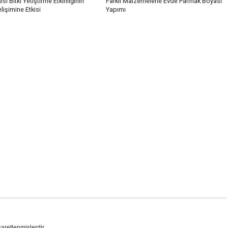
si Bitki Yetiştirme Etkinliğinin
Farklı Malzemelerle Evde Parmak Boyası
işimine Etkisi
Yapımı
şaretlenmişlerdir