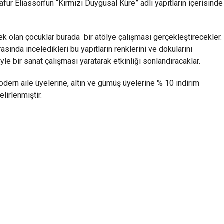
afur Eliasson’un “Kırmızı Duygusal Küre” adlı yapıtların içerisinde
k olan çocuklar burada bir atölye çalışması gerçekleştirecekler.
ında inceledikleri bu yapıtların renklerini ve dokularını
le bir sanat çalışması yaratarak etkinliği sonlandıracaklar.
Modern aile üyelerine, altın ve gümüş üyelerine % 10 indirim
lirlenmiştir.