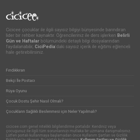
Cicicee çocuklar ile ilgili sayısız bilgiyi bünyesinde barındıran
lider bir rehber kaynaktır. Öğrencileriniz ile ders işlerken
Belirli
Gün ve Haftalar
bölümündeki detaylı bilgi dosyalarından
faydalanabilir,
CiciPedia
’daki sayısız içerik ile eğitimi eğlenceli
hale getirebilirsiniz.
Fındıkkıran
Bekçi İle Postacı
Rüya Oyunu
Çocuk Dostu Şehir Nasıl Olmalı?
Çocukların Sağlıklı Beslenmesi için Neler Yapılmalı?
cicicee.com genel nitelikli bilgilendirme portalıdır. Kendiniz veya
çocugunuz ile ilgili tüm sorunlarınızı mutlaka bir uzmana danışmalısınız.
Lütfen portalı kullanmaya başlamadan önce Kullanım Şartları ve Gizlilik
Politikası'nı okuyun. Bu portalı kullanmanız
Kullanım Şartları ve Gizlilik