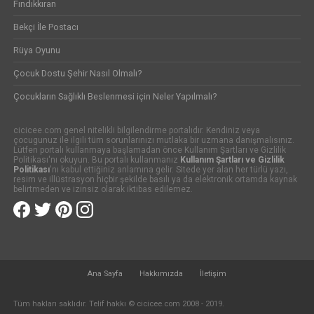
Fındıkkıran
Bekçi İle Postacı
Rüya Oyunu
Çocuk Dostu Şehir Nasıl Olmalı?
Çocukların Sağlıklı Beslenmesi için Neler Yapılmalı?
cicicee.com genel nitelikli bilgilendirme portalıdır. Kendiniz veya
çocugunuz ile ilgili tüm sorunlarınızı mutlaka bir uzmana danışmalısınız.
Lütfen portalı kullanmaya başlamadan önce Kullanım Şartları ve Gizlilik
Politikası'nı okuyun. Bu portalı kullanmanız
Kullanım Şartları ve Gizlilik
Politikası
'nı kabul ettiğiniz anlamına gelir. Sitede yer alan her türlü yazı,
resim ve illüstrasyon hiçbir şekilde basılı ya da elektronik ortamda kaynak
belirtmeden ve izinsiz olarak iktibas edilemez.
Ana Sayfa
Hakkımızda
İletişim
Tüm hakları saklıdır. Telif hakkı © cicicee.com 2008 - 2019.