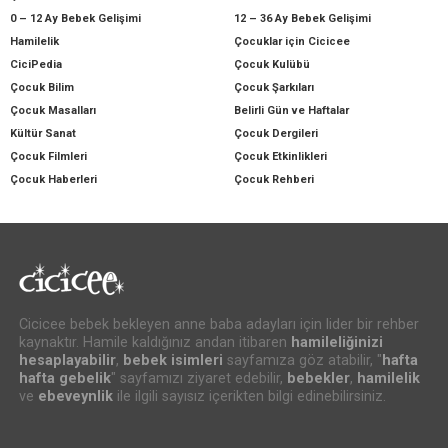
0 – 12 Ay Bebek Gelişimi
12 – 36 Ay Bebek Gelişimi
Hamilelik
Çocuklar için Cicicee
CiciPedia
Çocuk Kulübü
Çocuk Bilim
Çocuk Şarkıları
Çocuk Masalları
Belirli Gün ve Haftalar
Kültür Sanat
Çocuk Dergileri
Çocuk Filmleri
Çocuk Etkinlikleri
Çocuk Haberleri
Çocuk Rehberi
Cicicee bebek bekleyen anne baba adayları için lider bir rehber
kaynaktır. Hamile kaldığınız andan itibaren
hamileliğinizi
hesaplayabilir
,
bebek isimleri
sayfamıza göz atabilir, "
hafta
hafta gebelik
" sayfamızı ziyaret edebilir,
bebekler
,
hamilelik
ve
ebeveynlik
ile ilgili sayısız içerikten bilgi edinebilirsiniz.