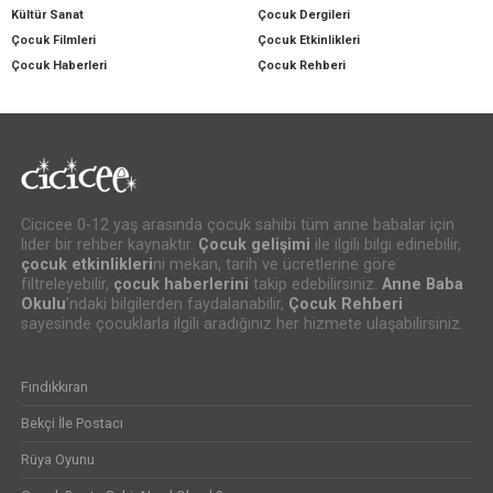
Kültür Sanat
Çocuk Dergileri
Çocuk Filmleri
Çocuk Etkinlikleri
Çocuk Haberleri
Çocuk Rehberi
Cicicee 0-12 yaş arasında çocuk sahibi tüm anne babalar için
lider bir rehber kaynaktır.
Çocuk gelişimi
ile ilgili bilgi edinebilir,
çocuk etkinlikleri
ni mekan, tarih ve ücretlerine göre
filtreleyebilir,
çocuk haberlerini
takip edebilirsiniz.
Anne Baba
Okulu
’ndaki bilgilerden faydalanabilir,
Çocuk Rehberi
sayesinde çocuklarla ilgili aradığınız her hizmete ulaşabilirsiniz.
Fındıkkıran
Bekçi İle Postacı
Rüya Oyunu