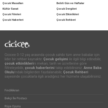
Çocuk Masalları
Belirli Gün ve Haftalar
Kültür Sanat
Çocuk Dergileri
Çocuk Filmleri
Çocuk Etkinlikleri
Çocuk Haberleri
Çocuk Rehberi
Cicicee 0-12 yaş arasında çocuk sahibi tüm anne babalar için
lider bir rehber kaynaktır.
Çocuk gelişimi
ile ilgili bilgi edinebilir,
çocuk etkinlikleri
ni mekan, tarih ve ücretlerine göre
filtreleyebilir,
çocuk haberlerini
takip edebilirsiniz.
Anne Baba
Okulu
’ndaki bilgilerden faydalanabilir,
Çocuk Rehberi
sayesinde çocuklarla ilgili aradığınız her hizmete ulaşabilirsiniz.
Fındıkkıran
Bekçi İle Postacı
Rüya Oyunu