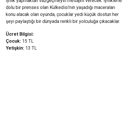
iyilik yapmaktan vazgeçmeyin mesajını verecek. İyiliklerle
dolu bir prenses olan Külkedisi’nin yaşadığı maceraları
konu alacak olan oyunda, çocuklar yedi küçük dostun her
şeyi paylaştığı bir dünyada renkli bir yolculuğa çıkacaklar.
Ücret Bilgisi:
Çocuk:
15 TL
Yetişkin:
13 TL