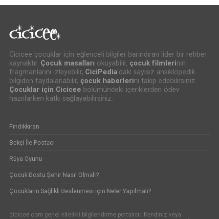
Cicicee çocuklar için eğlenceli bilgiler barındıran lider bir rehber
kaynaktır.
Çocuk masalları
okuyabilir,
çocuk filmleri
nin
fragmanlarını izleyebilir,
CiciPedia
’daki sayısız ansiklopedik
bilgiden faydalanabilir,
çocuk haberleri
ni takip edebilirsiniz.
Çocuklar için Cicicee
bölümündeki içeriklerden ödev
hazırlarken katkı sağlayabilirsiniz.
Fındıkkıran
Bekçi İle Postacı
Rüya Oyunu
Çocuk Dostu Şehir Nasıl Olmalı?
Çocukların Sağlıklı Beslenmesi için Neler Yapılmalı?
cicicee.com genel nitelikli bilgilendirme portalıdır. Kendiniz veya