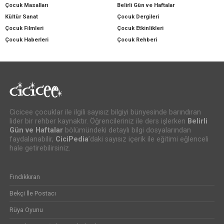
Çocuk Masalları
Belirli Gün ve Haftalar
Kültür Sanat
Çocuk Dergileri
Çocuk Filmleri
Çocuk Etkinlikleri
Çocuk Haberleri
Çocuk Rehberi
Cicicee çocuklar ile ilgili sayısız bilgiyi bünyesinde barındıran
lider bir rehber kaynaktır. Öğrencileriniz ile ders işlerken
Belirli
Gün ve Haftalar
bölümündeki detaylı bilgi dosyalarından
faydalanabilir,
CiciPedia
’daki sayısız içerik ile eğitimi eğlenceli
hale getirebilirsiniz.
Fındıkkıran
Bekçi İle Postacı
Rüya Oyunu