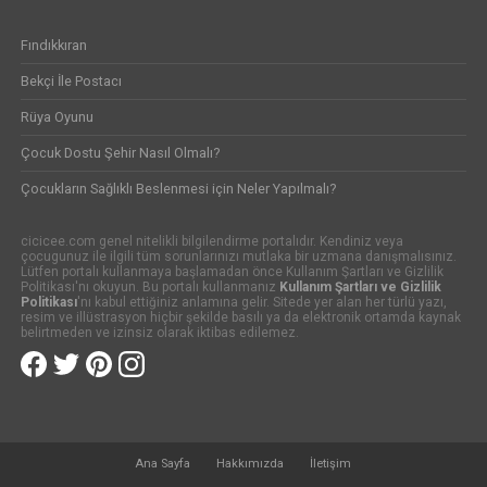
Fındıkkıran
Bekçi İle Postacı
Rüya Oyunu
Çocuk Dostu Şehir Nasıl Olmalı?
Çocukların Sağlıklı Beslenmesi için Neler Yapılmalı?
cicicee.com genel nitelikli bilgilendirme portalıdır. Kendiniz veya
çocugunuz ile ilgili tüm sorunlarınızı mutlaka bir uzmana danışmalısınız.
Lütfen portalı kullanmaya başlamadan önce Kullanım Şartları ve Gizlilik
Politikası'nı okuyun. Bu portalı kullanmanız
Kullanım Şartları ve Gizlilik
Politikası
'nı kabul ettiğiniz anlamına gelir. Sitede yer alan her türlü yazı,
resim ve illüstrasyon hiçbir şekilde basılı ya da elektronik ortamda kaynak
belirtmeden ve izinsiz olarak iktibas edilemez.
Ana Sayfa
Hakkımızda
İletişim