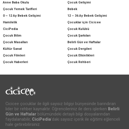
Anne Baba Okulu
Çocuk Gelişimi
Çocuk Yemek Tarifleri
Bebek
0 – 12 Ay Bebek Gelişimi
12 – 36 Ay Bebek Gelişimi
Hamilelik
Çocuklar için Cicicee
CiciPedia
Çocuk Kulübü
Çocuk Bilim
Çocuk Şarkıları
Çocuk Masalları
Belirli Gün ve Haftalar
Kültür Sanat
Çocuk Dergileri
Çocuk Filmleri
Çocuk Etkinlikleri
Çocuk Haberleri
Çocuk Rehberi
Cicicee çocuklar ile ilgili sayısız bilgiyi bünyesinde barındıran
lider bir rehber kaynaktır. Öğrencileriniz ile ders işlerken
Belirli
Gün ve Haftalar
bölümündeki detaylı bilgi dosyalarından
faydalanabilir,
CiciPedia
’daki sayısız içerik ile eğitimi eğlenceli
hale getirebilirsiniz.