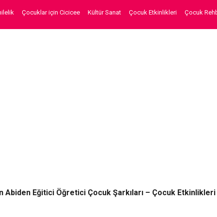
lelik
Çocuklar için Cicicee
Kültür Sanat
Çocuk Etkinlikleri
Çocuk Rehb
 Abiden Eğitici Öğretici Çocuk Şarkıları – Çocuk Etkinlikleri