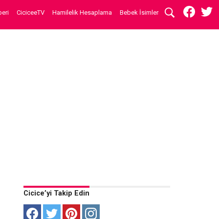
eri
CiciceeTV
Hamilelik Hesaplama
Bebek İsimleri
Cicice’yi Takip Edin