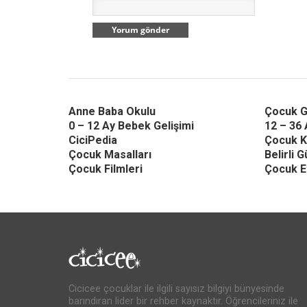
Anne Baba Okulu
Çocuk G
0 – 12 Ay Bebek Gelişimi
12 – 36 
CiciPedia
Çocuk K
Çocuk Masalları
Belirli 
Çocuk Filmleri
Çocuk Et
Cicicee çocuklar ile ilgili sayısız bilgiyi bünyesinde
barındıran lider bir rehber kaynaktır. Öğrencileriniz ile