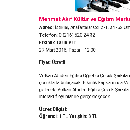
Mehmet Akif Kültür ve Eğitim Merk
Adres:
İstiklal, Anafartalar Cd. 2-1, 34762 Ü
Telefon:
0 (216) 520 24 32
Etkinlik Tarihleri:
27 Mart 2016, Pazar - 12:00
Fiyat:
Ücretli
Volkan Abiden Eğitici Öğretici Çocuk Şarkıla
çocuklarla buluşacak. Etkinlik kapsamında Volk
gelecek. Volkan Abiden Eğitici Çocuk Şarkıları;
interaktif oyunlar ile gerçekleşecek.
Ücret Bilgisi:
Öğrenci:
1 TL
Yetişkin:
3 TL