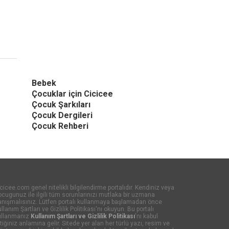
Bebek
Çocuklar için Cicicee
Çocuk Şarkıları
Çocuk Dergileri
Çocuk Rehberi
cicee.com genel nitelikli bilgilendirme portalıdır. Kendiniz veya
cugunuz ile ilgili tüm sorunlarınızı mutlaka bir uzmana
anışmalısınız. Lütfen portalı kullanmaya başlamadan önce
llanım Şartları ve Gizlilik Politikası'nı okuyun. Bu portalı
ullanmanız
Kullanım Şartları ve Gizlilik Politikası
'nı kabul
tiğiniz anlamına gelir. Sitede yer alan her türlü yazı, resim ve