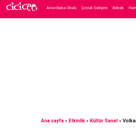
Anne Baba Okulu
Çocuk Gelişimi
Bebek
Hami
Ana sayfa
»
Etkinlik
»
Kültür Sanat
»
Volkan