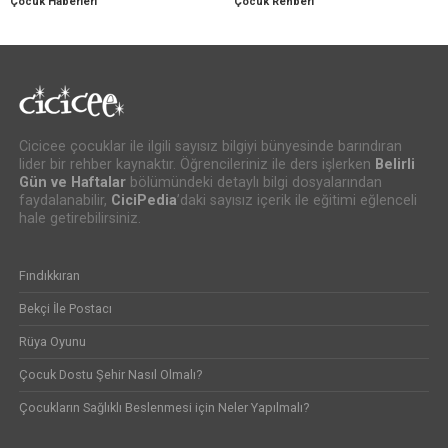
Çocuk Haberleri
Çocuk Rehberi
Cicicee çocuklar ile ilgili sayısız bilgiyi bünyesinde barındıran
lider bir rehber kaynaktır. Öğrencileriniz ile ders işlerken
Belirli
Gün ve Haftalar
bölümündeki detaylı bilgi dosyalarından
faydalanabilir,
CiciPedia
’daki sayısız içerik ile eğitimi eğlenceli
hale getirebilirsiniz.
Fındıkkıran
Bekçi İle Postacı
Rüya Oyunu
Çocuk Dostu Şehir Nasıl Olmalı?
Çocukların Sağlıklı Beslenmesi için Neler Yapılmalı?