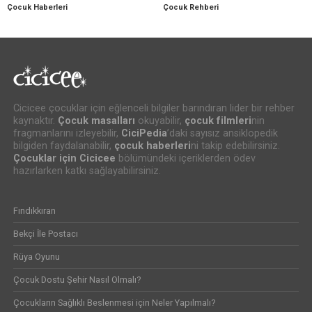
Çocuk Haberleri
Çocuk Rehberi
Cicicee çocuklar için eğlenceli bilgiler barındıran lider bir rehber
kaynaktır.
Çocuk masalları
okuyabilir,
çocuk filmleri
nin
fragmanlarını izleyebilir,
CiciPedia
’daki sayısız ansiklopedik
bilgiden faydalanabilir,
çocuk haberleri
ni takip edebilirsiniz.
Çocuklar için Cicicee
bölümündeki içeriklerden ödev
hazırlarken katkı sağlayabilirsiniz.
Fındıkkıran
Bekçi İle Postacı
Rüya Oyunu
Çocuk Dostu Şehir Nasıl Olmalı?
Çocukların Sağlıklı Beslenmesi için Neler Yapılmalı?