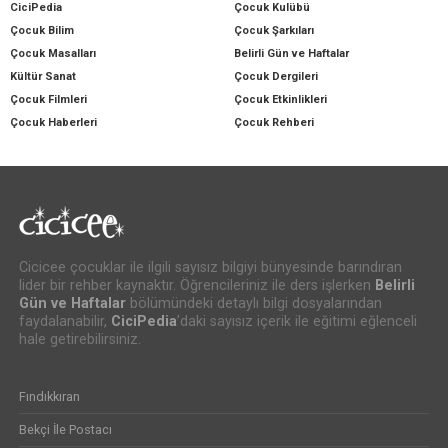
CiciPedia
Çocuk Kulübü
Çocuk Bilim
Çocuk Şarkıları
Çocuk Masalları
Belirli Gün ve Haftalar
Kültür Sanat
Çocuk Dergileri
Çocuk Filmleri
Çocuk Etkinlikleri
Çocuk Haberleri
Çocuk Rehberi
Cicicee çocuklar ile ilgili sayısız bilgiyi bünyesinde barındıran
lider bir rehber kaynaktır. Öğrencileriniz ile ders işlerken
Belirli
Gün ve Haftalar
bölümündeki detaylı bilgi dosyalarından
faydalanabilir,
CiciPedia
’daki sayısız içerik ile eğitimi eğlenceli
hale getirebilirsiniz.
Fındıkkıran
Bekçi İle Postacı