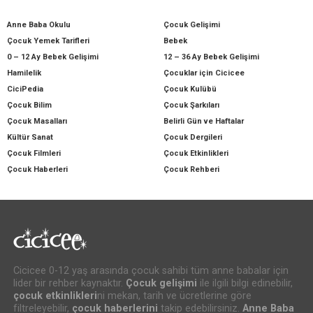
Anne Baba Okulu
Çocuk Gelişimi
Çocuk Yemek Tarifleri
Bebek
0 – 12 Ay Bebek Gelişimi
12 – 36 Ay Bebek Gelişimi
Hamilelik
Çocuklar için Cicicee
CiciPedia
Çocuk Kulübü
Çocuk Bilim
Çocuk Şarkıları
Çocuk Masalları
Belirli Gün ve Haftalar
Kültür Sanat
Çocuk Dergileri
Çocuk Filmleri
Çocuk Etkinlikleri
Çocuk Haberleri
Çocuk Rehberi
Cicicee 0-12 yaş arasında çocuk sahibi tüm anne babalar için
lider bir rehber kaynaktır.
Çocuk gelişimi
ile ilgili bilgi edinebilir,
çocuk etkinlikleri
ni mekan, tarih ve ücretlerine göre
filtreleyebilir,
çocuk haberlerini
takip edebilirsiniz.
Anne Baba