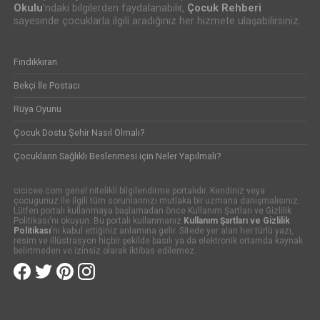
Okulu
’ndaki bilgilerden faydalanabilir,
Çocuk Rehberi
sayesinde çocuklarla ilgili aradığınız her hizmete ulaşabilirsiniz.
Fındıkkıran
Bekçi İle Postacı
Rüya Oyunu
Çocuk Dostu Şehir Nasıl Olmalı?
Çocukların Sağlıklı Beslenmesi için Neler Yapılmalı?
cicicee.com genel nitelikli bilgilendirme portalıdır. Kendiniz veya
çocugunuz ile ilgili tüm sorunlarınızı mutlaka bir uzmana danışmalısınız.
Lütfen portalı kullanmaya başlamadan önce Kullanım Şartları ve Gizlilik
Politikası'nı okuyun. Bu portalı kullanmanız
Kullanım Şartları ve Gizlilik
Politikası
'nı kabul ettiğiniz anlamına gelir. Sitede yer alan her türlü yazı,
resim ve illüstrasyon hiçbir şekilde basılı ya da elektronik ortamda kaynak
belirtmeden ve izinsiz olarak iktibas edilemez.