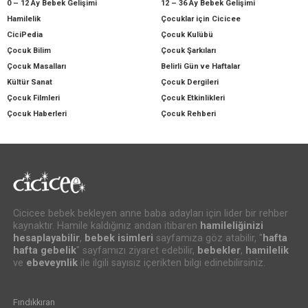
0 – 12 Ay Bebek Gelişimi
12 – 36 Ay Bebek Gelişimi
Hamilelik
Çocuklar için Cicicee
CiciPedia
Çocuk Kulübü
Çocuk Bilim
Çocuk Şarkıları
Çocuk Masalları
Belirli Gün ve Haftalar
Kültür Sanat
Çocuk Dergileri
Çocuk Filmleri
Çocuk Etkinlikleri
Çocuk Haberleri
Çocuk Rehberi
Cicicee bebek bekleyen anne baba adayları için lider bir rehber
kaynaktır. Hamile kaldığınız andan itibaren
hamileliğinizi
hesaplayabilir
,
bebek isimleri
sayfamıza göz atabilir, "
hafta
hafta gebelik
" sayfamızı ziyaret edebilir,
bebekler
,
hamilelik
ve
ebeveynlik
ile ilgili sayısız içerikten bilgi edinebilirsiniz.
Fındıkkıran