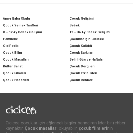
Anne Baba Okulu
Çocuk Gelişimi
Çocuk Yemek Tarifleri
Bebek
0 – 12 Ay Bebek Gelişimi
12 – 36 Ay Bebek Gelişimi
Hamilelik
Çocuklar için Cicicee
CiciPedia
Çocuk Kulübü
Çocuk Bilim
Çocuk Şarkıları
Çocuk Masalları
Belirli Gün ve Haftalar
Kültür Sanat
Çocuk Dergileri
Çocuk Filmleri
Çocuk Etkinlikleri
Çocuk Haberleri
Çocuk Rehberi
Cicicee çocuklar için eğlenceli bilgiler barındıran lider bir rehber
kaynaktır.
Çocuk masalları
okuyabilir,
çocuk filmleri
nin