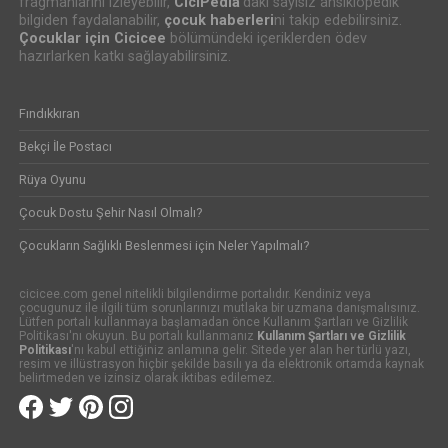
fragmanlarını izleyebilir,
CiciPedia
’daki sayısız ansiklopedik
bilgiden faydalanabilir,
çocuk haberleri
ni takip edebilirsiniz.
Çocuklar için Cicicee
bölümündeki içeriklerden ödev
hazırlarken katkı sağlayabilirsiniz.
Fındıkkıran
Bekçi İle Postacı
Rüya Oyunu
Çocuk Dostu Şehir Nasıl Olmalı?
Çocukların Sağlıklı Beslenmesi için Neler Yapılmalı?
cicicee.com genel nitelikli bilgilendirme portalıdır. Kendiniz veya
çocugunuz ile ilgili tüm sorunlarınızı mutlaka bir uzmana danışmalısınız.
Lütfen portalı kullanmaya başlamadan önce Kullanım Şartları ve Gizlilik
Politikası'nı okuyun. Bu portalı kullanmanız
Kullanım Şartları ve Gizlilik
Politikası
'nı kabul ettiğiniz anlamına gelir. Sitede yer alan her türlü yazı,
resim ve illüstrasyon hiçbir şekilde basılı ya da elektronik ortamda kaynak
belirtmeden ve izinsiz olarak iktibas edilemez.