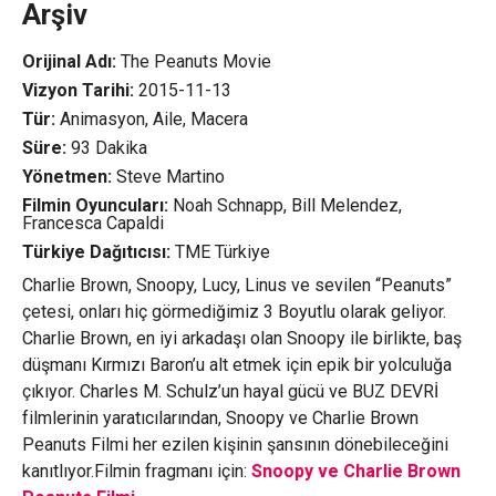
Arşiv
Orijinal Adı:
The Peanuts Movie
Vizyon Tarihi:
2015-11-13
Tür:
Animasyon, Aile, Macera
Süre:
93 Dakika
Yönetmen:
Steve Martino
Filmin Oyuncuları:
Noah Schnapp, Bill Melendez,
Francesca Capaldi
Türkiye Dağıtıcısı:
TME Türkiye
Charlie Brown, Snoopy, Lucy, Linus ve sevilen “Peanuts”
çetesi, onları hiç görmediğimiz 3 Boyutlu olarak geliyor.
Charlie Brown, en iyi arkadaşı olan Snoopy ile birlikte, baş
düşmanı Kırmızı Baron’u alt etmek için epik bir yolculuğa
çıkıyor. Charles M. Schulz’un hayal gücü ve BUZ DEVRİ
filmlerinin yaratıcılarından, Snoopy ve Charlie Brown
Peanuts Filmi her ezilen kişinin şansının dönebileceğini
kanıtlıyor.Filmin fragmanı için:
Snoopy ve Charlie Brown