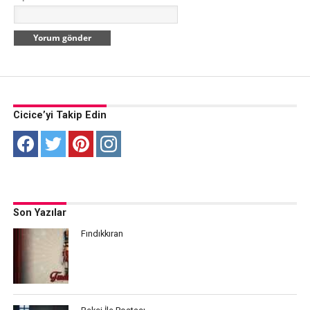
Cicice’yi Takip Edin
Son Yazılar
Fındıkkıran