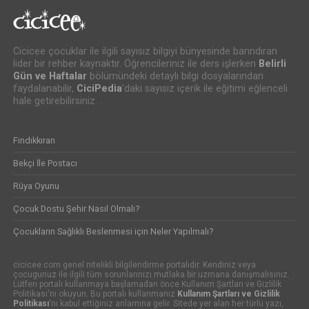
Cicicee çocuklar ile ilgili sayısız bilgiyi bünyesinde barındıran
lider bir rehber kaynaktır. Öğrencileriniz ile ders işlerken
Belirli
Gün ve Haftalar
bölümündeki detaylı bilgi dosyalarından
faydalanabilir,
CiciPedia
’daki sayısız içerik ile eğitimi eğlenceli
hale getirebilirsiniz.
Fındıkkıran
Bekçi İle Postacı
Rüya Oyunu
Çocuk Dostu Şehir Nasıl Olmalı?
Çocukların Sağlıklı Beslenmesi için Neler Yapılmalı?
cicicee.com genel nitelikli bilgilendirme portalıdır. Kendiniz veya
çocugunuz ile ilgili tüm sorunlarınızı mutlaka bir uzmana danışmalısınız.
Lütfen portalı kullanmaya başlamadan önce Kullanım Şartları ve Gizlilik
Politikası'nı okuyun. Bu portalı kullanmanız
Kullanım Şartları ve Gizlilik
Politikası
'nı kabul ettiğiniz anlamına gelir. Sitede yer alan her türlü yazı,