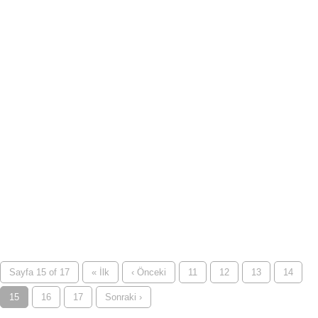
Sayfa 15 of 17
« İlk
‹ Önceki
11
12
13
14
15
16
17
Sonraki ›