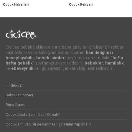
Çocuk Haberleri
Çocuk Rehberi
Cicicee bebek bekleyen anne baba adayları için lider bir rehber
kaynaktır. Hamile kaldığınız andan itibaren
hamileliğinizi
hesaplayabilir
,
bebek isimleri
sayfamıza göz atabilir, "
hafta
hafta gebelik
" sayfamızı ziyaret edebilir,
bebekler
,
hamilelik
ve
ebeveynlik
ile ilgili sayısız içerikten bilgi edinebilirsiniz.
Fındıkkıran
Bekçi İle Postacı
Rüya Oyunu
Çocuk Dostu Şehir Nasıl Olmalı?
Çocukların Sağlıklı Beslenmesi için Neler Yapılmalı?