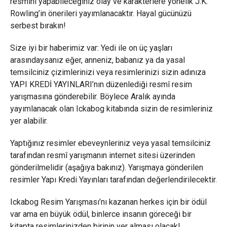
resmini yapabileceğiniz olay ve karakterlere yönelik J.K.
Rowling’in önerileri yayımlanacaktır. Hayal gücünüzü
serbest bırakın!
Size iyi bir haberimiz var: Yedi ile on üç yaşları
arasındaysanız eğer, anneniz, babanız ya da yasal
temsilciniz çizimlerinizi veya resimlerinizi sizin adınıza
YAPI KREDİ YAYINLARI’nın düzenlediği resmî resim
yarışmasına gönderebilir. Böylece Aralık ayında
yayımlanacak olan Ickabog kitabında sizin de resimleriniz
yer alabilir.
Yaptığınız resimler ebeveynleriniz veya yasal temsilciniz
tarafından resmî yarışmanın internet sitesi üzerinden
gönderilmelidir (aşağıya bakınız). Yarışmaya gönderilen
resimler Yapı Kredi Yayınları tarafından değerlendirilecektir.
Ickabog Resim Yarışması’nı kazanan herkes için bir ödül
var ama en büyük ödül, binlerce insanın göreceği bir
kitapta resimlerinizden birinin yer alması olacak!