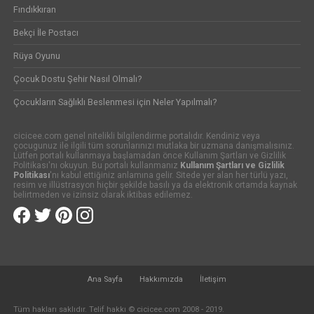
Fındıkkıran
Bekçi İle Postacı
Rüya Oyunu
Çocuk Dostu Şehir Nasıl Olmalı?
Çocukların Sağlıklı Beslenmesi için Neler Yapılmalı?
cicicee.com genel nitelikli bilgilendirme portalıdır. Kendiniz veya
çocugunuz ile ilgili tüm sorunlarınızı mutlaka bir uzmana danışmalısınız.
Lütfen portalı kullanmaya başlamadan önce Kullanım Şartları ve Gizlilik
Politikası'nı okuyun. Bu portalı kullanmanız
Kullanım Şartları ve Gizlilik
Politikası
'nı kabul ettiğiniz anlamına gelir. Sitede yer alan her türlü yazı,
resim ve illüstrasyon hiçbir şekilde basılı ya da elektronik ortamda kaynak
belirtmeden ve izinsiz olarak iktibas edilemez.
Ana Sayfa
Hakkımızda
İletişim
Tüm hakları saklıdır. Telif hakkı © cicicee.com 2008 - 2019.