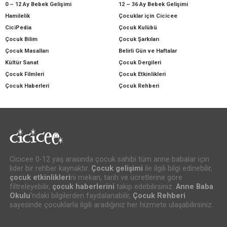
0 – 12 Ay Bebek Gelişimi
12 – 36 Ay Bebek Gelişimi
Hamilelik
Çocuklar için Cicicee
CiciPedia
Çocuk Kulübü
Çocuk Bilim
Çocuk Şarkıları
Çocuk Masalları
Belirli Gün ve Haftalar
Kültür Sanat
Çocuk Dergileri
Çocuk Filmleri
Çocuk Etkinlikleri
Çocuk Haberleri
Çocuk Rehberi
Cicicee 0-12 yaş arasında çocuk sahibi tüm anne babalar için
lider bir rehber kaynaktır.
Çocuk gelişimi
ile ilgili bilgi edinebilir,
çocuk etkinlikleri
ni mekan, tarih ve ücretlerine göre
filtreleyebilir,
çocuk haberlerini
takip edebilirsiniz.
Anne Baba
Okulu
’ndaki bilgilerden faydalanabilir,
Çocuk Rehberi
sayesinde çocuklarla ilgili aradığınız her hizmete ulaşabilirsiniz.