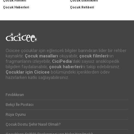
Çocuk Filmleri
Çocuk Etkinlikleri
Çocuk Haberleri
Çocuk Rehberi
Cicicee çocuklar için eğlenceli bilgiler barındıran lider bir rehber
kaynaktır.
Çocuk masalları
okuyabilir,
çocuk filmleri
nin
fragmanlarını izleyebilir,
CiciPedia
’daki sayısız ansiklopedik
bilgiden faydalanabilir,
çocuk haberleri
ni takip edebilirsiniz.
Çocuklar için Cicicee
bölümündeki içeriklerden ödev
hazırlarken katkı sağlayabilirsiniz.
Fındıkkıran
Bekçi İle Postacı
Rüya Oyunu
Çocuk Dostu Şehir Nasıl Olmalı?