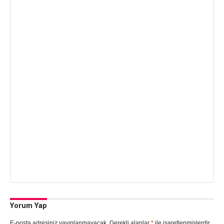
Yorum Yap
E-posta adresiniz yayınlanmayacak.
Gerekli alanlar
*
ile işaretlenmişlerdir