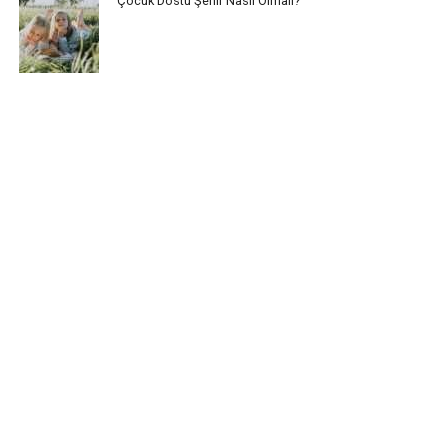
Çocuk Dostu Şehir Nasıl Olmalı?
Çocukların Sağlıklı Beslenmesi için Neler Yapılmalı?
Çocuk Haberleri
Bizim Çocuklar Tiyatro Ekibi’nin Seslendirdiği
Masallar 21 Ülkeye Ulaştı
Kadıköy Çocuk Meclisi İstanbul’u Konuştu