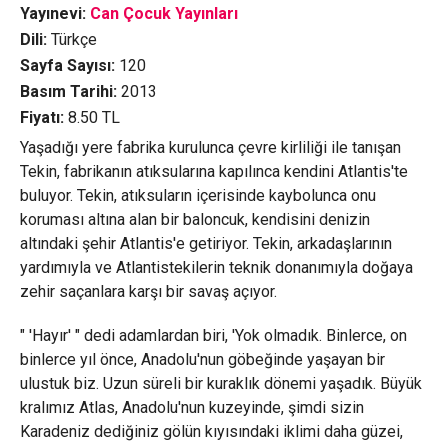
Yayınevi:
Can Çocuk Yayınları
Dili:
Türkçe
Sayfa Sayısı:
120
Basım Tarihi:
2013
Fiyatı:
8.50
TL
Yaşadığı yere fabrika kurulunca çevre kirliliği ile tanışan
Tekin, fabrikanın atıksularına kapılınca kendini Atlantis'te
buluyor. Tekin, atıksuların içerisinde kaybolunca onu
koruması altına alan bir baloncuk, kendisini denizin
altındaki şehir Atlantis'e getiriyor. Tekin, arkadaşlarının
yardımıyla ve Atlantistekilerin teknik donanımıyla doğaya
zehir saçanlara karşı bir savaş açıyor.
" 'Hayır' " dedi adamlardan biri, 'Yok olmadık. Binlerce, on
binlerce yıl önce, Anadolu'nun göbeğinde yaşayan bir
ulustuk biz. Uzun süreli bir kuraklık dönemi yaşadık. Büyük
kralımız Atlas, Anadolu'nun kuzeyinde, şimdi sizin
Karadeniz dediğiniz gölün kıyısındaki iklimi daha güzei,