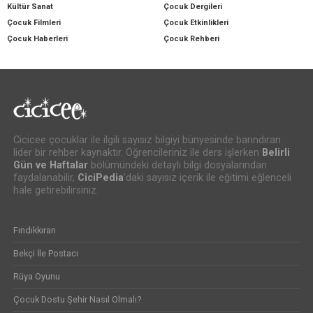
Kültür Sanat
Çocuk Dergileri
Çocuk Filmleri
Çocuk Etkinlikleri
Çocuk Haberleri
Çocuk Rehberi
Cicicee çocuklar ile ilgili sayısız bilgiyi bünyesinde barındıran
lider bir rehber kaynaktır. Öğrencileriniz ile ders işlerken
Belirli
Gün ve Haftalar
bölümündeki detaylı bilgi dosyalarından
faydalanabilir,
CiciPedia
’daki sayısız içerik ile eğitimi eğlenceli
hale getirebilirsiniz.
Fındıkkıran
Bekçi İle Postacı
Rüya Oyunu
Çocuk Dostu Şehir Nasıl Olmalı?