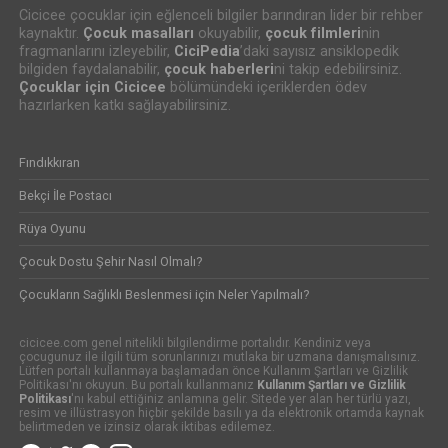
Cicicee çocuklar için eğlenceli bilgiler barındıran lider bir rehber
kaynaktır.
Çocuk masalları
okuyabilir,
çocuk filmleri
nin
fragmanlarını izleyebilir,
CiciPedia
’daki sayısız ansiklopedik
bilgiden faydalanabilir,
çocuk haberleri
ni takip edebilirsiniz.
Çocuklar için Cicicee
bölümündeki içeriklerden ödev
hazırlarken katkı sağlayabilirsiniz.
Fındıkkıran
Bekçi İle Postacı
Rüya Oyunu
Çocuk Dostu Şehir Nasıl Olmalı?
Çocukların Sağlıklı Beslenmesi için Neler Yapılmalı?
cicicee.com genel nitelikli bilgilendirme portalıdır. Kendiniz veya
çocugunuz ile ilgili tüm sorunlarınızı mutlaka bir uzmana danışmalısınız.
Lütfen portalı kullanmaya başlamadan önce Kullanım Şartları ve Gizlilik
Politikası'nı okuyun. Bu portalı kullanmanız
Kullanım Şartları ve Gizlilik
Politikası
'nı kabul ettiğiniz anlamına gelir. Sitede yer alan her türlü yazı,
resim ve illüstrasyon hiçbir şekilde basılı ya da elektronik ortamda kaynak
belirtmeden ve izinsiz olarak iktibas edilemez.