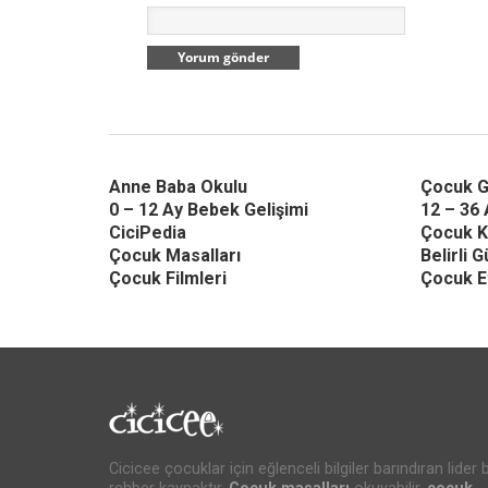
Anne Baba Okulu
Çocuk G
0 – 12 Ay Bebek Gelişimi
12 – 36 
CiciPedia
Çocuk K
Çocuk Masalları
Belirli 
Çocuk Filmleri
Çocuk Et
Cicicee çocuklar için eğlenceli bilgiler barındıran lider b