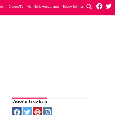
eri
CiciceeTV
Hamilelik Hesaplama
Bebek İsimleri
Cicice’yi Takip Edin