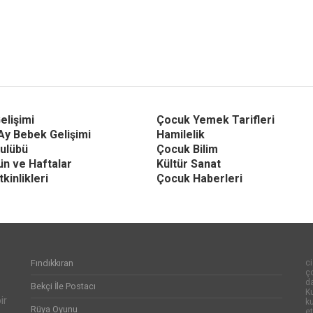
elişimi
Çocuk Yemek Tarifleri
Ay Bebek Gelişimi
Hamilelik
ulübü
Çocuk Bilim
Gün ve Haftalar
Kültür Sanat
kinlikleri
Çocuk Haberleri
Fındıkkıran
ci
ço
d
Bekçi İle Postacı
Ku
ir
k
Rüya Oyunu
et