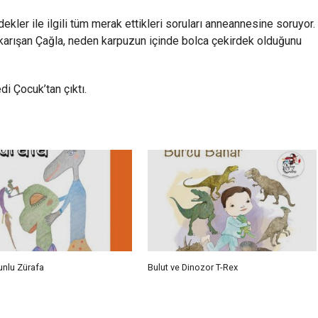
dekler ile ilgili tüm merak ettikleri soruları anneannesine soruyor.
sı karışan Çağla, neden karpuzun içinde bolca çekirdek olduğunu
di Çocuk’tan çıktı.
unlu Zürafa
Bulut ve Dinozor T-Rex