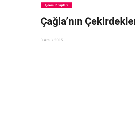
Çocuk Kitapları
Çağla’nın Çekirdekle
3 Aralık 2015