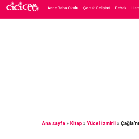
Anne Baba Okulu
Çocuk Gelişimi
Bebek
Hami
Ana sayfa
»
Kitap
»
Yücel İzmirli
»
Çağla’n