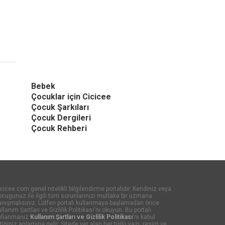
Bebek
Çocuklar için Cicicee
Çocuk Şarkıları
Çocuk Dergileri
Çocuk Rehberi
cicee.com genel nitelikli bilgilendirme portalıdır. Kendiniz veya
cugunuz ile ilgili tüm sorunlarınızı mutlaka bir uzmana
anışmalısınız. Lütfen portalı kullanmaya başlamadan önce
llanım Şartları ve Gizlilik Politikası'nı okuyun. Bu portalı
ullanmanız
Kullanım Şartları ve Gizlilik Politikası
'nı kabul
tiğiniz anlamına gelir. Sitede yer alan her türlü yazı, resim ve