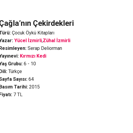
Çağla’nın Çekirdekleri
Türü:
Çocuk Öykü Kitapları
Yazar:
Yücel İzmirli
,
Zühal İzmirli
Resimleyen:
Serap Deliorman
Yayınevi:
Kırmızı Kedi
Yaş Grubu:
6 - 10
Dili:
Türkçe
Sayfa Sayısı:
64
Basım Tarihi:
2015
Fiyatı:
7
TL