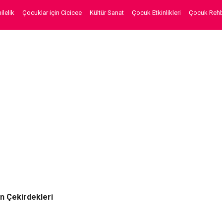
lelik
Çocuklar için Cicicee
Kültür Sanat
Çocuk Etkinlikleri
Çocuk Rehb
ın Çekirdekleri