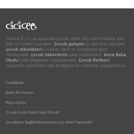
Cicicee 0-12 yaş arasında çocuk sahibi tüm anne babalar için
lider bir rehber kaynaktır.
Çocuk gelişimi
ile ilgili bilgi edinebilir,
çocuk etkinlikleri
ni mekan, tarih ve ücretlerine göre
filtreleyebilir,
çocuk haberlerini
takip edebilirsiniz.
Anne Baba
Okulu
’ndaki bilgilerden faydalanabilir,
Çocuk Rehberi
sayesinde çocuklarla ilgili aradığınız her hizmete ulaşabilirsiniz.
Fındıkkıran
Bekçi İle Postacı
Rüya Oyunu
Çocuk Dostu Şehir Nasıl Olmalı?
Çocukların Sağlıklı Beslenmesi için Neler Yapılmalı?