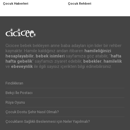
Çocuk Haberleri
Çocuk Rehberi
Cicicee bebek bekleyen anne baba adayları için lider bir rehber
kaynaktır. Hamile kaldığınız andan itibaren
hamileliğinizi
hesaplayabilir
,
bebek isimleri
sayfamıza göz atabilir, "
hafta
hafta gebelik
" sayfamızı ziyaret edebilir,
bebekler
,
hamilelik
ve
ebeveynlik
ile ilgili sayısız içerikten bilgi edinebilirsiniz.
Fındıkkıran
Bekçi İle Postacı
Rüya Oyunu
Çocuk Dostu Şehir Nasıl Olmalı?
Çocukların Sağlıklı Beslenmesi için Neler Yapılmalı?