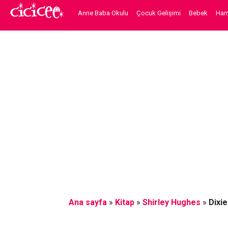
Anne Baba Okulu
Çocuk Gelişimi
Bebek
Hami
Ana sayfa
»
Kitap
»
Shirley Hughes
»
Dixie