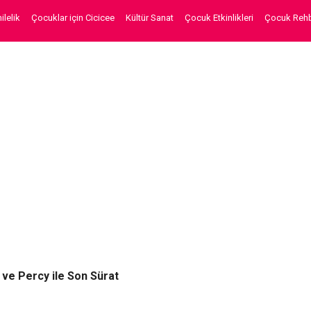
lelik
Çocuklar için Cicicee
Kültür Sanat
Çocuk Etkinlikleri
Çocuk Rehb
 ve Percy ile Son Sürat