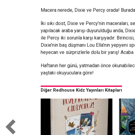
Macera nerede, Dixie ve Percy orada! Burada 
İki sıkı dost, Dixie ve Percy’nin maceraları, s
yapılacak araba yarışı duyurulduğu anda, Dixi
ile Percy iki sorunla karşı karşıyadır: Birincisi
Dixie’nin baş düşmanı Lou Ella’nın yepyeni spo
heyecan ve sürprizlerle dolu bir yarış! Acab
Haftanın her günü, yatmadan önce okunabilec
yaştaki okuyuculara göre!
Diğer Redhouse Kidz Yayınları Kitapları