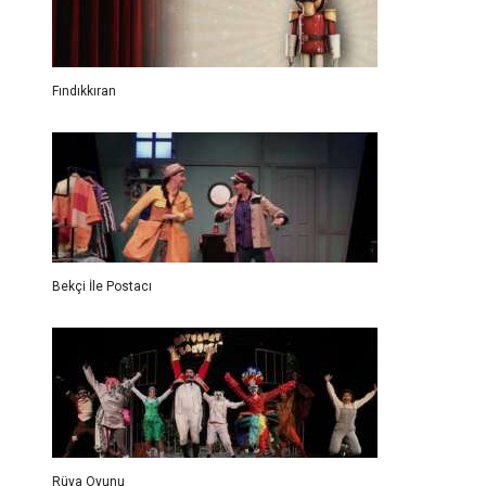
Fındıkkıran
Bekçi İle Postacı
Rüya Oyunu