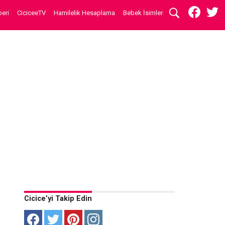
eri
CiciceeTV
Hamilelik Hesaplama
Bebek İsimleri
Cicice’yi Takip Edin