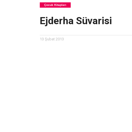
Çocuk Kitapları
Ejderha Süvarisi
13 Şubat 2013