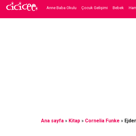
Anne Baba Okulu
Çocuk Gelişimi
Bebek
Hami
Ana sayfa
»
Kitap
»
Cornelia Funke
»
Ejder