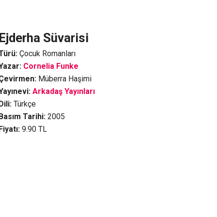
Ejderha Süvarisi
Türü:
Çocuk Romanları
Yazar:
Cornelia Funke
Çevirmen:
Müberra Haşimi
Yayınevi:
Arkadaş Yayınları
Dili:
Türkçe
Basım Tarihi:
2005
Fiyatı:
9.90
TL