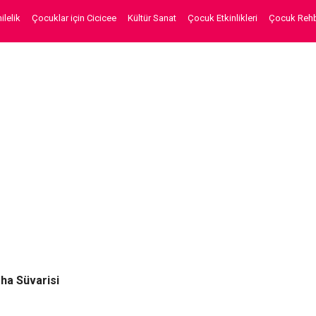
lelik
Çocuklar için Cicicee
Kültür Sanat
Çocuk Etkinlikleri
Çocuk Rehb
ha Süvarisi