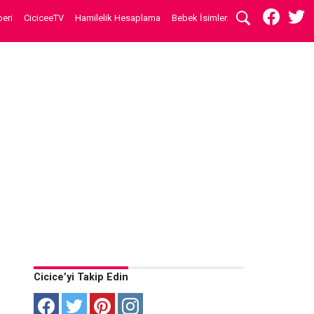
eri
CiciceeTV
Hamilelik Hesaplama
Bebek İsimleri
Cicice’yi Takip Edin