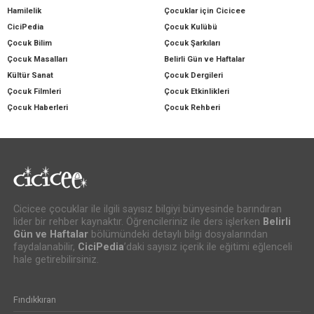
Hamilelik
Çocuklar için Cicicee
CiciPedia
Çocuk Kulübü
Çocuk Bilim
Çocuk Şarkıları
Çocuk Masalları
Belirli Gün ve Haftalar
Kültür Sanat
Çocuk Dergileri
Çocuk Filmleri
Çocuk Etkinlikleri
Çocuk Haberleri
Çocuk Rehberi
Cicicee çocuklar ile ilgili sayısız bilgiyi bünyesinde barındıran
lider bir rehber kaynaktır. Öğrencileriniz ile ders işlerken
Belirli
Gün ve Haftalar
bölümündeki detaylı bilgi dosyalarından
faydalanabilir,
CiciPedia
’daki sayısız içerik ile eğitimi eğlenceli
hale getirebilirsiniz.
Fındıkkıran