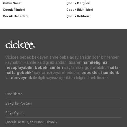
Kültür Sanat
Çocuk Dergileri
Çocuk Filmleri
Çocuk Etkinlikleri
Çocuk Haberleri
Çocuk Rehberi
Cicicee bebek bekleyen anne baba adayları için lider bir rehber
kaynaktır. Hamile kaldığınız andan itibaren
hamileliğinizi
hesaplayabilir
,
bebek isimleri
sayfamıza göz atabilir, "
hafta
hafta gebelik
" sayfamızı ziyaret edebilir,
bebekler
,
hamilelik
ve
ebeveynlik
ile ilgili sayısız içerikten bilgi edinebilirsiniz.
Fındıkkıran
Bekçi İle Postacı
Rüya Oyunu
Çocuk Dostu Şehir Nasıl Olmalı?