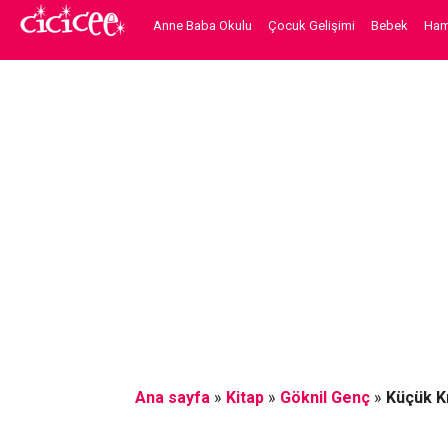
Anne Baba Okulu
Çocuk Gelişimi
Bebek
Hami
Ana sayfa
»
Kitap
»
Göknil Genç
»
Küçük K