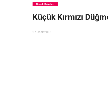
Çocuk Kitapları
Küçük Kırmızı Düğm
27 Ocak 2016