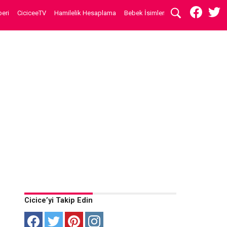
eri
CiciceeTV
Hamilelik Hesaplama
Bebek İsimleri
Cicice’yi Takip Edin