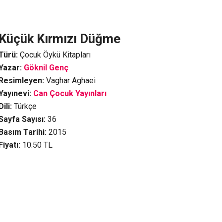
Küçük Kırmızı Düğme
Türü:
Çocuk Öykü Kitapları
Yazar:
Göknil Genç
Resimleyen:
Vaghar Aghaei
Yayınevi:
Can Çocuk Yayınları
Dili:
Türkçe
Sayfa Sayısı:
36
Basım Tarihi:
2015
Fiyatı:
10.50
TL