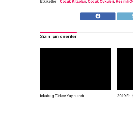
Etkiketler:
Çocuk Kitapları
,
Çocuk Öyküleri
,
Resimli Öy
Sizin için öneriler
Ickabog Türkçe Yayınlandı
2019 En İ