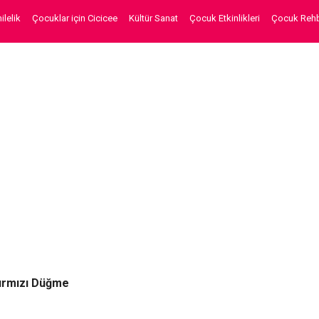
lelik
Çocuklar için Cicicee
Kültür Sanat
Çocuk Etkinlikleri
Çocuk Rehb
ırmızı Düğme