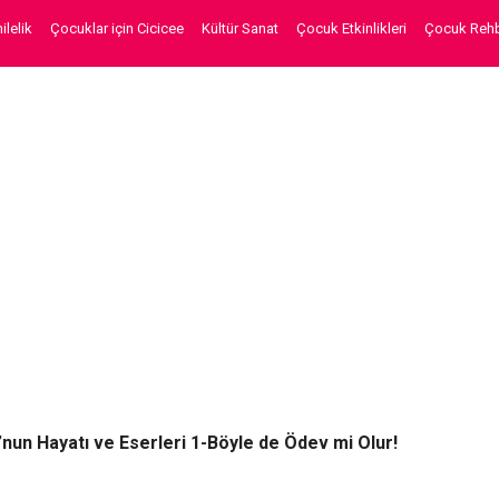
lelik
Çocuklar için Cicicee
Kültür Sanat
Çocuk Etkinlikleri
Çocuk Rehb
un Hayatı ve Eserleri 1-Böyle de Ödev mi Olur!