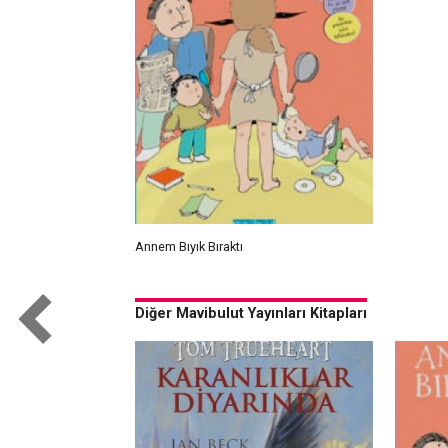
Annem Bıyık Bıraktı
Diğer Mavibulut Yayınları Kitapları