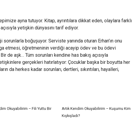
pimize ayna tutuyor. Kitap, ayrıntılara dikkat eden, olaylara farklı
 açısıyla yetişkin dünyasını tarif ediyor.
̆i sorunlarla boğuşuyor. Serviste yanında oturan Erhan’ın onu
ga etmesi, öğretmeninin verdiği acayip ödev ve bu ödevi
… Bir de aşk… Tüm sorunları kendine has bakış açısıyla
şkinlere gerçekleri hatırlatıyor: Çocuklar başka bir boyutta her
ların da herkes kadar sorunları, dertleri, sıkıntıları, hayalleri,
dim Okuyabilirim – Fili Yuttu Bir
Artık Kendim Okuyabilirim – Kuşumu Kim
Kışkışladı?