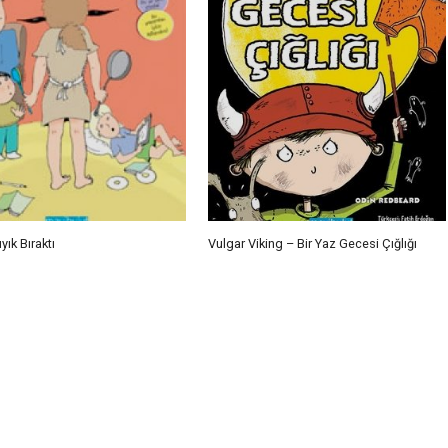
ık Bıraktı
Vulgar Viking – Bir Yaz Gecesi Çığlığı