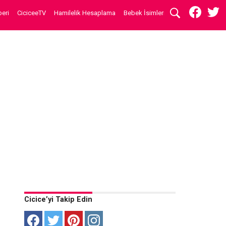
eri
CiciceeTV
Hamilelik Hesaplama
Bebek İsimleri
Cicice’yi Takip Edin