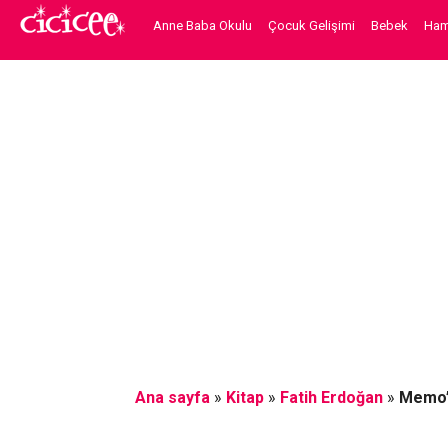
Anne Baba Okulu
Çocuk Gelişimi
Bebek
Hami
Ana sayfa
»
Kitap
»
Fatih Erdoğan
»
Memo’n