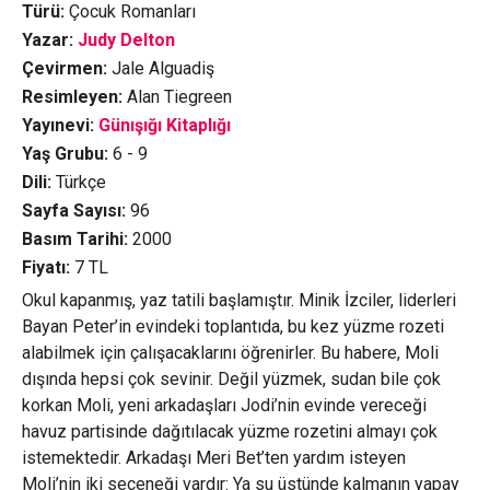
Türü:
Çocuk Romanları
Yazar:
Judy Delton
Çevirmen:
Jale Alguadiş
Resimleyen:
Alan Tiegreen
Yayınevi:
Günışığı Kitaplığı
Yaş Grubu:
6 - 9
Dili:
Türkçe
Sayfa Sayısı:
96
Basım Tarihi:
2000
Fiyatı:
7
TL
Okul kapanmış, yaz tatili başlamıştır. Minik İzciler, liderleri
Bayan Peter’in evindeki toplantıda, bu kez yüzme rozeti
alabilmek için çalışacaklarını öğrenirler. Bu habere, Moli
dışında hepsi çok sevinir. Değil yüzmek, sudan bile çok
korkan Moli, yeni arkadaşları Jodi’nin evinde vereceği
havuz partisinde dağıtılacak yüzme rozetini almayı çok
istemektedir. Arkadaşı Meri Bet’ten yardım isteyen
Moli’nin iki seçeneği vardır: Ya su üstünde kalmanın yapay