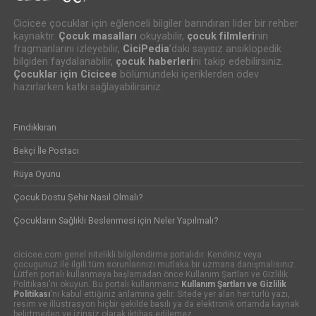
Cicicee çocuklar için eğlenceli bilgiler barındıran lider bir rehber
kaynaktır.
Çocuk masalları
okuyabilir,
çocuk filmleri
nin
fragmanlarını izleyebilir,
CiciPedia
’daki sayısız ansiklopedik
bilgiden faydalanabilir,
çocuk haberleri
ni takip edebilirsiniz.
Çocuklar için Cicicee
bölümündeki içeriklerden ödev
hazırlarken katkı sağlayabilirsiniz.
Fındıkkıran
Bekçi İle Postacı
Rüya Oyunu
Çocuk Dostu Şehir Nasıl Olmalı?
Çocukların Sağlıklı Beslenmesi için Neler Yapılmalı?
cicicee.com genel nitelikli bilgilendirme portalıdır. Kendiniz veya
çocugunuz ile ilgili tüm sorunlarınızı mutlaka bir uzmana danışmalısınız.
Lütfen portalı kullanmaya başlamadan önce Kullanım Şartları ve Gizlilik
Politikası'nı okuyun. Bu portalı kullanmanız
Kullanım Şartları ve Gizlilik
Politikası
'nı kabul ettiğiniz anlamına gelir. Sitede yer alan her türlü yazı,
resim ve illüstrasyon hiçbir şekilde basılı ya da elektronik ortamda kaynak
belirtmeden ve izinsiz olarak iktibas edilemez.