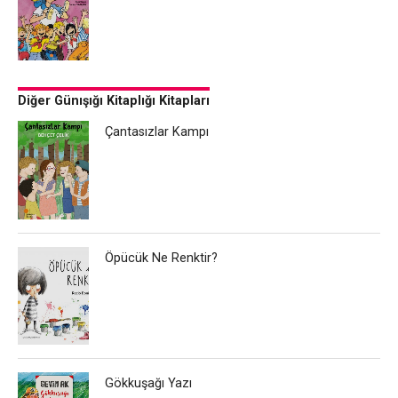
Diğer Günışığı Kitaplığı Kitapları
Çantasızlar Kampı
Öpücük Ne Renktir?
Gökkuşağı Yazı