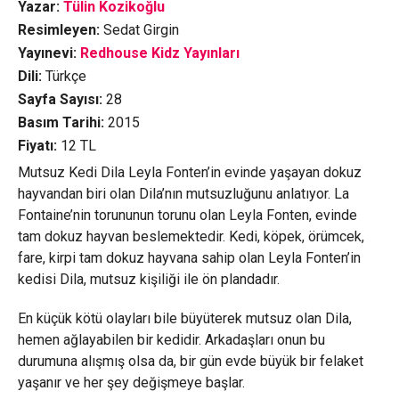
Yazar:
Tülin Kozikoğlu
Resimleyen:
Sedat Girgin
Yayınevi:
Redhouse Kidz Yayınları
Dili:
Türkçe
Sayfa Sayısı:
28
Basım Tarihi:
2015
Fiyatı:
12
TL
Mutsuz Kedi Dila Leyla Fonten’in evinde yaşayan dokuz
hayvandan biri olan Dila’nın mutsuzluğunu anlatıyor. La
Fontaine’nin torununun torunu olan Leyla Fonten, evinde
tam dokuz hayvan beslemektedir. Kedi, köpek, örümcek,
fare, kirpi tam dokuz hayvana sahip olan Leyla Fonten’in
kedisi Dila, mutsuz kişiliği ile ön plandadır.
En küçük kötü olayları bile büyüterek mutsuz olan Dila,
hemen ağlayabilen bir kedidir. Arkadaşları onun bu
durumuna alışmış olsa da, bir gün evde büyük bir felaket
yaşanır ve her şey değişmeye başlar.