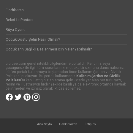
Fındıkkıran
Bekçi İle Postacı
Rüya Oyunu
Çocuk Dostu Şehir Nasıl Olmalı?
Çocukların Sağlıklı Beslenmesi için Neler Yapılmalı?
cicicee.com genel nitelikli bilgilendirme portalıdır. Kendiniz veya
çocugunuz ile ilgili tüm sorunlarınızı mutlaka bir uzmana danışmalısınız.
Lütfen portalı kullanmaya başlamadan önce Kullanım Şartları ve Gizlilik
Politikası'nı okuyun. Bu portalı kullanmanız
Kullanım Şartları ve Gizlilik
Politikası
'nı kabul ettiğiniz anlamına gelir. Sitede yer alan her türlü yazı,
resim ve illüstrasyon hiçbir şekilde basılı ya da elektronik ortamda kaynak
belirtmeden ve izinsiz olarak iktibas edilemez.
Ana Sayfa
Hakkımızda
İletişim