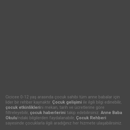
Cicicee 0-12 yaş arasında çocuk sahibi tüm anne babalar için
lider bir rehber kaynaktır.
Çocuk gelişimi
ile ilgili bilgi edinebilir,
çocuk etkinlikleri
ni mekan, tarih ve ücretlerine göre
filtreleyebilir,
çocuk haberlerini
takip edebilirsiniz.
Anne Baba
Okulu
’ndaki bilgilerden faydalanabilir,
Çocuk Rehberi
sayesinde çocuklarla ilgili aradığınız her hizmete ulaşabilirsiniz.