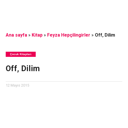
Ana sayfa
»
Kitap
»
Feyza Hepçilingirler
»
Off, Dilim
Çocuk Kitapları
Off, Dilim
12 Mayıs 2015