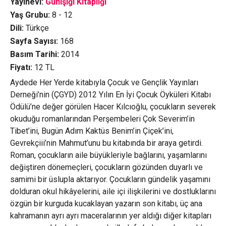
Yayınevi:
Günışığı Kitaplığı
Yaş Grubu:
8 - 12
Dili:
Türkçe
Sayfa Sayısı:
168
Basım Tarihi:
2014
Fiyatı:
12
TL
Aydede Her Yerde kitabıyla Çocuk ve Gençlik Yayınları
Derneği’nin (ÇGYD) 2012 Yılın En İyi Çocuk Öyküleri Kitabı
Ödülü’ne değer görülen Hacer Kılcıoğlu, çocukların severek
okuduğu romanlarından Perşembeleri Çok Severim’in
Tibet’ini, Bugün Adım Kaktüs Benim’in Çiçek’ini,
Gevrekçiii’nin Mahmut’unu bu kitabında bir araya getirdi.
Roman, çocukların aile büyükleriyle bağlarını, yaşamlarını
değiştiren dönemeçleri, çocukların gözünden duyarlı ve
samimi bir üslupla aktarıyor. Çocukların gündelik yaşamını
dolduran okul hikâyelerini, aile içi ilişkilerini ve dostluklarını
özgün bir kurguda kucaklayan yazarın son kitabı, üç ana
kahramanın ayrı ayrı maceralarının yer aldığı diğer kitapları