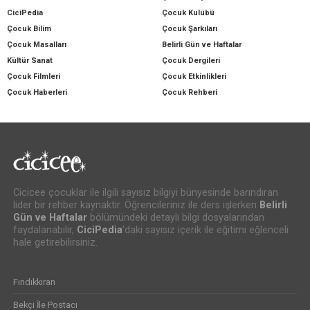
CiciPedia
Çocuk Kulübü
Çocuk Bilim
Çocuk Şarkıları
Çocuk Masalları
Belirli Gün ve Haftalar
Kültür Sanat
Çocuk Dergileri
Çocuk Filmleri
Çocuk Etkinlikleri
Çocuk Haberleri
Çocuk Rehberi
Cicicee çocuklar ile ilgili sayısız bilgiyi bünyesinde barındıran
lider bir rehber kaynaktır. Öğrencileriniz ile ders işlerken
Belirli
Gün ve Haftalar
bölümündeki detaylı bilgi dosyalarından
faydalanabilir,
CiciPedia
’daki sayısız içerik ile eğitimi eğlenceli
hale getirebilirsiniz.
Fındıkkıran
Bekçi İle Postacı