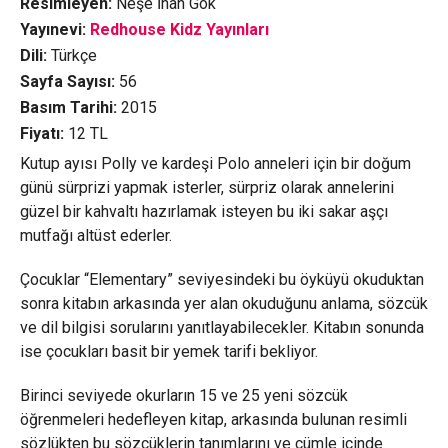
Resimleyen:
Neşe İnan Gök
Yayınevi:
Redhouse Kidz Yayınları
Dili:
Türkçe
Sayfa Sayısı:
56
Basım Tarihi:
2015
Fiyatı:
12
TL
Kutup ayısı Polly ve kardeşi Polo anneleri için bir doğum
günü sürprizi yapmak isterler, sürpriz olarak annelerini
güzel bir kahvaltı hazırlamak isteyen bu iki sakar aşçı
mutfağı altüst ederler.
Çocuklar “Elementary” seviyesindeki bu öyküyü okuduktan
sonra kitabın arkasında yer alan okuduğunu anlama, sözcük
ve dil bilgisi sorularını yanıtlayabilecekler. Kitabın sonunda
ise çocukları basit bir yemek tarifi bekliyor.
Birinci seviyede okurların 15 ve 25 yeni sözcük
öğrenmeleri hedefleyen kitap, arkasında bulunan resimli
sözlükten bu sözcüklerin tanımlarını ve cümle içinde