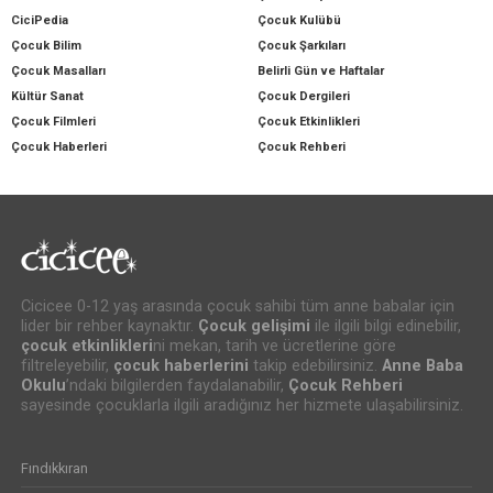
CiciPedia
Çocuk Kulübü
Çocuk Bilim
Çocuk Şarkıları
Çocuk Masalları
Belirli Gün ve Haftalar
Kültür Sanat
Çocuk Dergileri
Çocuk Filmleri
Çocuk Etkinlikleri
Çocuk Haberleri
Çocuk Rehberi
Cicicee 0-12 yaş arasında çocuk sahibi tüm anne babalar için
lider bir rehber kaynaktır.
Çocuk gelişimi
ile ilgili bilgi edinebilir,
çocuk etkinlikleri
ni mekan, tarih ve ücretlerine göre
filtreleyebilir,
çocuk haberlerini
takip edebilirsiniz.
Anne Baba
Okulu
’ndaki bilgilerden faydalanabilir,
Çocuk Rehberi
sayesinde çocuklarla ilgili aradığınız her hizmete ulaşabilirsiniz.
Fındıkkıran