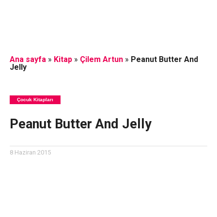
Ana sayfa
»
Kitap
»
Çilem Artun
»
Peanut Butter And
Jelly
Çocuk Kitapları
Peanut Butter And Jelly
8 Haziran 2015